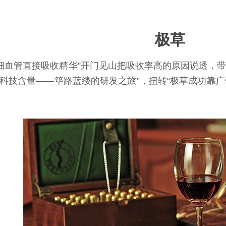
极草
细血管直接吸收精华”开门见山把吸收率高的原因说透，
高科技含量——筚路蓝缕的研发之旅”，扭转“极草成功靠